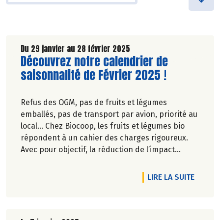
Du 29 janvier au 28 février 2025
Lire la suite de l'article
Découvrez notre calendrier de
saisonnalité de Février 2025 !
Refus des OGM, pas de fruits et légumes
emballés, pas de transport par avion, priorité au
local… Chez Biocoop, les fruits et légumes bio
répondent à un cahier des charges rigoureux.
Avec pour objectif, la réduction de l’impact
carbone et la préservation de
l’environnement. Parce que manger des produits
DE L'A
LIRE LA SUITE
de qualité rime avec respect de la saisonnalité,
Biocoop a élaboré un calendrier de saisonnalité
pour ses fruits et légumes bio.