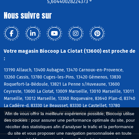
5,60440028224373 °
Nous suivre sur
Votre magasin Biocoop La Ciotat (13600) est proche de
:
13190 Allauch, 13400 Aubagne, 13470 Carnoux-en-Provence,
13260 Cassis, 13780 Cuges-les-Pins, 13420 Gémenos, 13830
Roquefort-la-Bédoule, 13821 La Penne s/Huveaune, 13600
Ceyreste, 13600 La Ciotat, 13009 Marseille, 13010 Marseille, 13011
Marseille, 13012 Marseille, 13360 Roquevaire, 83640 Plan-d, 83740
La Cadière-d, 83330 Le Beausset, 83330 Le Castellet, 13780
Riboux, 83270 St-Cyr s/Mer, 83150 Bandol, 83330 Evenos, 83110
Afin de vous offrir la meilleure expérience possible, Biocoop utilise
Sanary s/Mer
des cookies : pour assurer une performance optimale du site, pour
récolter des statistiques afin d'analyser le trafic et la performance
du site et vous proposer une navigation personnalisée en toute