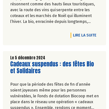
résonnent comme des hauts lieux touristiques,
avec la route des vins qui serpente entre les
coteaux et les marchés de Noël qui illuminent
l’hiver. La bio, enracinée depuis longtemps,
du producteur au consommateur, s’y est bien
épanouie, merci ! - Pascale Solana
DE L'A
LIRE LA SUITE
Le 5 décembre 2024
Lire la suite de l'article
Cadeaux suspendus : des fêtes Bio
et Solidaires
Pour que la période des fêtes de fin d’année
soient joyeuses même pour les personnes
vulnérables, le Fonds de dotation Biocoop met en
place dans le réseau une opération « cadeaux
suspendus ». Ensemble, rendons ce moment