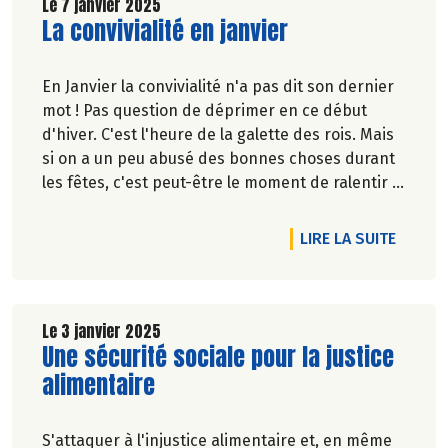
Découvrez celui de Février 2025 !
Le 7 janvier 2025
Lire la suite de l'article
La convivialité en janvier
En Janvier la convivialité n'a pas dit son dernier
mot ! Pas question de déprimer en ce début
d'hiver. C'est l'heure de la galette des rois. Mais
si on a un peu abusé des bonnes choses durant
les fêtes, c'est peut-être le moment de ralentir le
rythme des agapes et de tenter le Janvier sans
alcool.
DE L'AR
LIRE LA SUITE
Découvrez nos solutions pour commencer
l’année sans avoir l’impression de se priver.
Le 3 janvier 2025
Lire la suite de l'article
Une sécurité sociale pour la justice
alimentaire
S'attaquer à l'injustice alimentaire et, en même