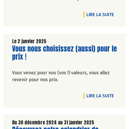
meilleurs lancements d'innovation. Découvrez
nos gagnants !
DE L'A
LIRE LA SUITE
Le 2 janvier 2025
Lire la suite de l'article
Vous nous choisissez (aussi) pour le
prix !
Vous venez pour nos (vos !) valeurs, vous allez
revenir pour nos prix.
DE L'A
LIRE LA SUITE
Du 30 décembre 2024 au 31 janvier 2025