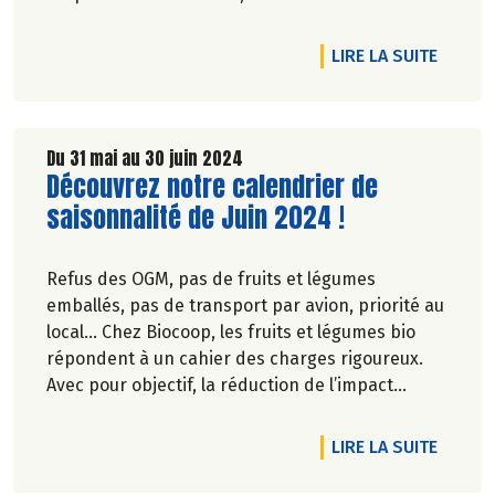
festif pour tous !
DE L'A
LIRE LA SUITE
Du 31 mai au 30 juin 2024
Lire la suite de l'article
Découvrez notre calendrier de
saisonnalité de Juin 2024 !
Refus des OGM, pas de fruits et légumes
emballés, pas de transport par avion, priorité au
local… Chez Biocoop, les fruits et légumes bio
répondent à un cahier des charges rigoureux.
Avec pour objectif, la réduction de l’impact
carbone et la préservation de
l’environnement. Parce que manger des produits
DE L'A
LIRE LA SUITE
de qualité rime avec respect de la saisonnalité,
Biocoop a élaboré un calendrier de saisonnalité