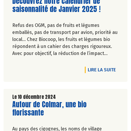
Lire la suite de l'article
Découvrez notre calendrier de
saisonnalité de Janvier 2025 !
Refus des OGM, pas de fruits et légumes
emballés, pas de transport par avion, priorité au
local… Chez Biocoop, les fruits et légumes bio
répondent à un cahier des charges rigoureux.
Avec pour objectif, la réduction de l’impact
carbone et la préservation de
l’environnement. Parce que manger des produits
DE L'A
LIRE LA SUITE
de qualité rime avec respect de la saisonnalité,
Biocoop a élaboré un calendrier de saisonnalité
pour ses fruits et légumes bio.
Découvrez celui de Janvier 2025 !
Le 10 décembre 2024
Lire la suite de l'article
Autour de Colmar, une bio
florissante
Au pays des cigognes, les noms de village