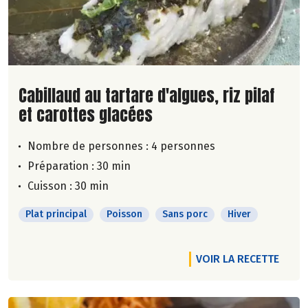
Lire la suite de la recette
Cabillaud au tartare d'algues, riz pilaf
et carottes glacées
Nombre de personnes :
4 personnes
Préparation : 30 min
Cuisson : 30 min
Plat principal
Poisson
Sans porc
Hiver
VOIR LA RECETTE