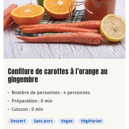
Lire la suite de la recette
Confiture de carottes à l’orange au
gingembre
Nombre de personnes :
4 personnes
Préparation : 0 min
Cuisson : 0 min
Dessert
Sans porc
Vegan
Végétarien