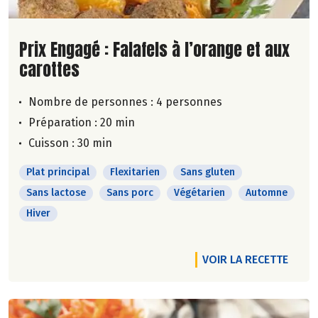
Lire la suite de la recette
Prix Engagé : Falafels à l’orange et aux
carottes
Nombre de personnes :
4 personnes
Préparation : 20 min
Cuisson : 30 min
Plat principal
Flexitarien
Sans gluten
Sans lactose
Sans porc
Végétarien
Automne
Hiver
VOIR LA RECETTE