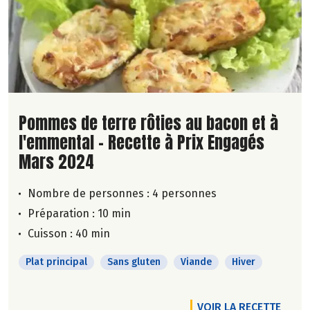
Lire la suite de la recette
Pommes de terre rôties au bacon et à
l'emmental - Recette à Prix Engagés
Mars 2024
Nombre de personnes :
4 personnes
Préparation : 10 min
Cuisson : 40 min
Plat principal
Sans gluten
Viande
Hiver
VOIR LA RECETTE