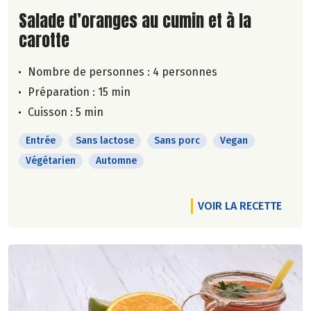
Lire la suite de la recette
Salade d’oranges au cumin et à la
carotte
Nombre de personnes :
4 personnes
Préparation : 15 min
Cuisson : 5 min
Entrée
Sans lactose
Sans porc
Vegan
Végétarien
Automne
VOIR LA RECETTE