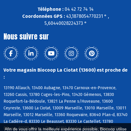
Téléphone :
04 42 72 74 14
Coordonnées GPS :
43,1878054770231 ° ,
5,60440028224373 °
Nous suivre sur
Votre magasin Biocoop La Ciotat (13600) est proche de
:
13190 Allauch, 13400 Aubagne, 13470 Carnoux-en-Provence,
13260 Cassis, 13780 Cuges-les-Pins, 13420 Gémenos, 13830
Roquefort-la-Bédoule, 13821 La Penne s/Huveaune, 13600
Ceyreste, 13600 La Ciotat, 13009 Marseille, 13010 Marseille, 13011
Marseille, 13012 Marseille, 13360 Roquevaire, 83640 Plan-d, 83740
La Cadière-d, 83330 Le Beausset, 83330 Le Castellet, 13780
Riboux, 83270 St-Cyr s/Mer, 83150 Bandol, 83330 Evenos, 83110
Afin de vous offrir la meilleure expérience possible, Biocoop utilise