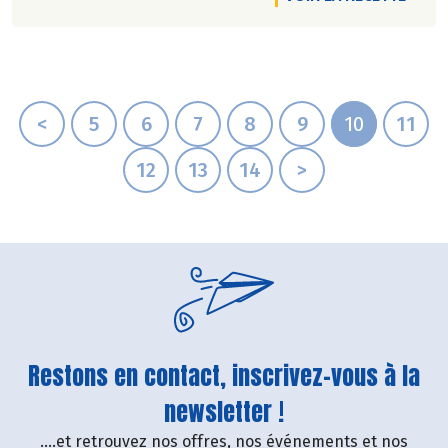
<
5
6
7
8
9
10
11
12
13
14
>
Restons en contact, inscrivez-vous à la
newsletter !
....et retrouvez nos offres, nos événements et nos