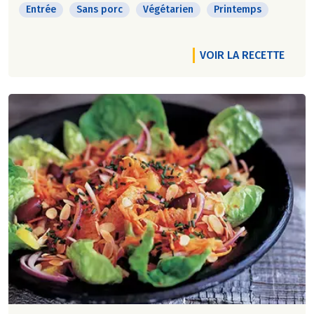
Entrée
Sans porc
Végétarien
Printemps
VOIR LA RECETTE