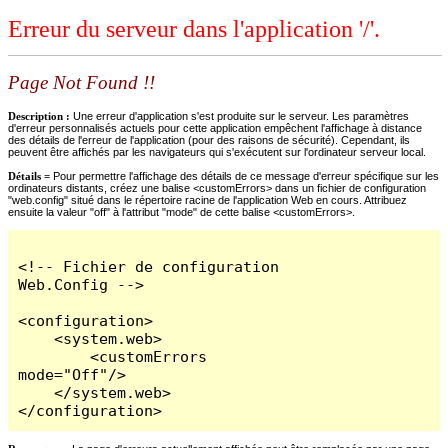
Erreur du serveur dans l'application '/'.
Page Not Found !!
Description :
Une erreur d'application s'est produite sur le serveur. Les paramètres
d'erreur personnalisés actuels pour cette application empêchent l'affichage à distance
des détails de l'erreur de l'application (pour des raisons de sécurité). Cependant, ils
peuvent être affichés par les navigateurs qui s'exécutent sur l'ordinateur serveur local.
Détails =
Pour permettre l'affichage des détails de ce message d'erreur spécifique sur les
ordinateurs distants, créez une balise <customErrors> dans un fichier de configuration
"web.config" situé dans le répertoire racine de l'application Web en cours. Attribuez
ensuite la valeur "off" à l'attribut "mode" de cette balise <customErrors>.
<!-- Fichier de configuration 
Web.Config -->

<configuration>

    <system.web>

        <customErrors 
mode="Off"/>

    </system.web>

</configuration>