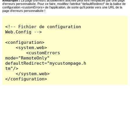
Remarques :
La page d'erreurs actuellement affichée peut être remplacée par une page
d'erreurs personnalisée. Pour ce faire, modifiez l'attribut "defaultRedirect" de la balise de
configuration <customErrors> de l'application, de sorte qu'il pointe vers une URL de la
page d'erreurs personnalisée !
<!-- Fichier de configuration 
Web.Config -->

<configuration>

    <system.web>

        <customErrors 
mode="RemoteOnly" 
defaultRedirect="mycustompage.h
tm"/>

    </system.web>

</configuration>