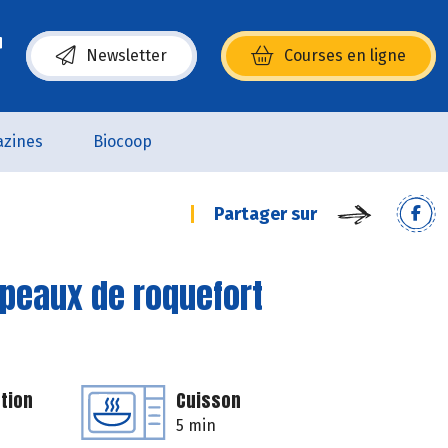
Newsletter
Courses en ligne
(s’ouvre dans une nouvelle fenêtre)
zines
Biocoop
Partager sur
opeaux de roquefort
tion
Cuisson
5 min