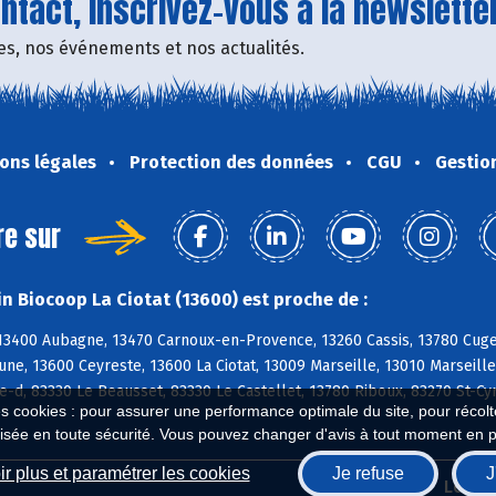
tact, inscrivez-vous à la newsletter
fres, nos événements et nos actualités.
ons légales
Protection des données
CGU
Gestio
re sur
n Biocoop La Ciotat (13600) est proche de :
 13400 Aubagne, 13470 Carnoux-en-Provence, 13260 Cassis, 13780 Cug
e, 13600 Ceyreste, 13600 La Ciotat, 13009 Marseille, 13010 Marseille,
e-d, 83330 Le Beausset, 83330 Le Castellet, 13780 Riboux, 83270 St-C
es cookies : pour assurer une performance optimale du site, pour récolter
isée en toute sécurité. Vous pouvez changer d'avis à tout moment en 
r plus et paramétrer les cookies
Je refuse
J
Biocoop.fr
Le ré