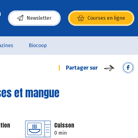
Newsletter
Courses en ligne
(s’ouvre dans une nouvelle fenêtre)
zines
Biocoop
Partager sur
ses et mangue
tion
Cuisson
0 min