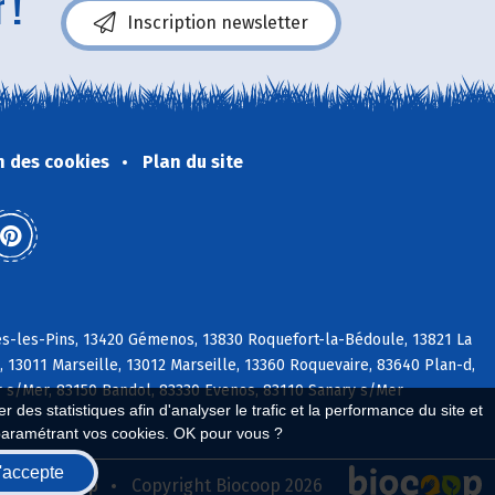
 !
Inscription newsletter
n des cookies
Plan du site
es-les-Pins, 13420 Gémenos, 13830 Roquefort-la-Bédoule, 13821 La
 13011 Marseille, 13012 Marseille, 13360 Roquevaire, 83640 Plan-d,
yr s/Mer, 83150 Bandol, 83330 Evenos, 83110 Sanary s/Mer
 des statistiques afin d'analyser le trafic et la performance du site et
paramétrant vos cookies. OK pour vous ?
'accepte
seau Biocoop
Copyright Biocoop 2026