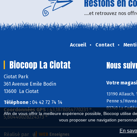
Restons en con
....et retrouvez nos of
Accueil
Contact
Menti
Biocoop La Ciotat
Nous suiv
Ciotat Park
Votre magasi
361 Avenue Emile Bodin
13600 La Ciotat
13190 Allauch,
Penne s/Huveaun
Téléphone :
04 42 72 74 14
83740 La Cadièr
Coordonnées GPS :
43,1878054770231 ° ,
Afin de vous offrir la meilleure expérience possible, Biocoop utilise d
5,60440028224373 °
vous proposer une navigation personnal
En savoi
Réalisé par