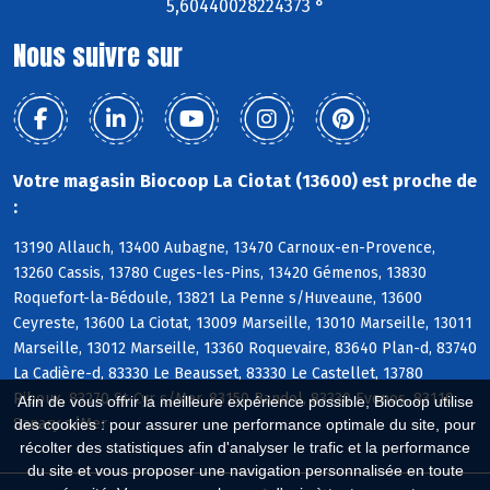
5,60440028224373 °
Nous suivre sur
Votre magasin Biocoop La Ciotat (13600) est proche de
:
13190 Allauch, 13400 Aubagne, 13470 Carnoux-en-Provence,
13260 Cassis, 13780 Cuges-les-Pins, 13420 Gémenos, 13830
Roquefort-la-Bédoule, 13821 La Penne s/Huveaune, 13600
Ceyreste, 13600 La Ciotat, 13009 Marseille, 13010 Marseille, 13011
Marseille, 13012 Marseille, 13360 Roquevaire, 83640 Plan-d, 83740
La Cadière-d, 83330 Le Beausset, 83330 Le Castellet, 13780
Riboux, 83270 St-Cyr s/Mer, 83150 Bandol, 83330 Evenos, 83110
Afin de vous offrir la meilleure expérience possible, Biocoop utilise
Sanary s/Mer
des cookies : pour assurer une performance optimale du site, pour
récolter des statistiques afin d'analyser le trafic et la performance
du site et vous proposer une navigation personnalisée en toute