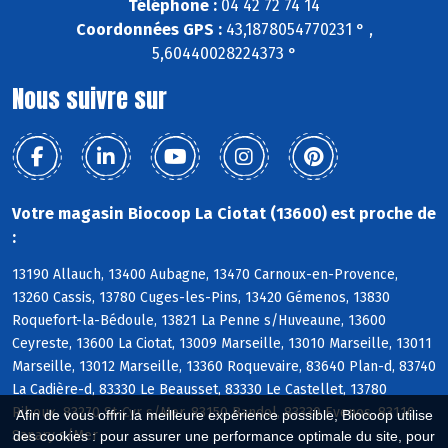
Téléphone :
04 42 72 74 14
Coordonnées GPS :
43,1878054770231 ° ,
5,60440028224373 °
Nous suivre sur
Votre magasin Biocoop La Ciotat (13600) est proche de
:
13190 Allauch, 13400 Aubagne, 13470 Carnoux-en-Provence,
13260 Cassis, 13780 Cuges-les-Pins, 13420 Gémenos, 13830
Roquefort-la-Bédoule, 13821 La Penne s/Huveaune, 13600
Ceyreste, 13600 La Ciotat, 13009 Marseille, 13010 Marseille, 13011
Marseille, 13012 Marseille, 13360 Roquevaire, 83640 Plan-d, 83740
La Cadière-d, 83330 Le Beausset, 83330 Le Castellet, 13780
Riboux, 83270 St-Cyr s/Mer, 83150 Bandol, 83330 Evenos, 83110
Afin de vous offrir la meilleure expérience possible, Biocoop utilise
Sanary s/Mer
des cookies : pour assurer une performance optimale du site, pour