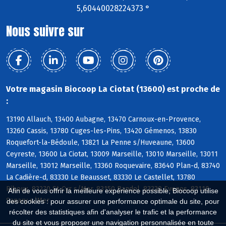
5,60440028224373 °
Nous suivre sur
Votre magasin Biocoop La Ciotat (13600) est proche de
:
13190 Allauch, 13400 Aubagne, 13470 Carnoux-en-Provence,
13260 Cassis, 13780 Cuges-les-Pins, 13420 Gémenos, 13830
Roquefort-la-Bédoule, 13821 La Penne s/Huveaune, 13600
Ceyreste, 13600 La Ciotat, 13009 Marseille, 13010 Marseille, 13011
Marseille, 13012 Marseille, 13360 Roquevaire, 83640 Plan-d, 83740
La Cadière-d, 83330 Le Beausset, 83330 Le Castellet, 13780
Riboux, 83270 St-Cyr s/Mer, 83150 Bandol, 83330 Evenos, 83110
Afin de vous offrir la meilleure expérience possible, Biocoop utilise
Sanary s/Mer
des cookies : pour assurer une performance optimale du site, pour
récolter des statistiques afin d'analyser le trafic et la performance
du site et vous proposer une navigation personnalisée en toute