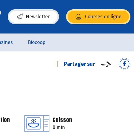
Newsletter
Courses en ligne
(s’ouvre dans une nouvelle fenêtre)
zines
Biocoop
Partager sur
tion
Cuisson
0 min