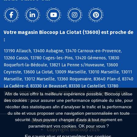
Votre magasin Biocoop La Ciotat (13600) est proche de
:
13190 Allauch, 13400 Aubagne, 13470 Carnoux-en-Provence,
13260 Cassis, 13780 Cuges-les-Pins, 13420 Gémenos, 13830
Roquefort-la-Bédoule, 13821 La Penne s/Huveaune, 13600
Ceyreste, 13600 La Ciotat, 13009 Marseille, 13010 Marseille, 13011
Marseille, 13012 Marseille, 13360 Roquevaire, 83640 Plan-d, 83740
La Cadière-d, 83330 Le Beausset, 83330 Le Castellet, 13780
Riboux, 83270 St-Cyr s/Mer, 83150 Bandol, 83330 Evenos, 83110
Afin de vous offrir la meilleure expérience possible, Biocoop utilise
Sanary s/Mer
des cookies : pour assurer une performance optimale du site, pour
récolter des statistiques afin d'analyser le trafic et la performance
du site et vous proposer une navigation personnalisée en toute
sécurité. Vous pouvez changer d'avis à tout moment en
Biocoop.fr
Le réseau Biocoop
paramétrant vos cookies. OK pour vous ?
Copyright Biocoop 2026
En savoir plus et paramétrer les cookies