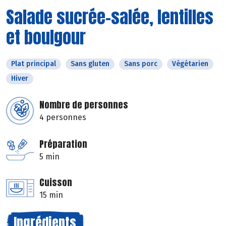
Salade sucrée-salée, lentilles
et boulgour
Plat principal
Sans gluten
Sans porc
Végétarien
Hiver
Nombre de personnes
4 personnes
Préparation
5 min
Cuisson
15 min
Ingrédients