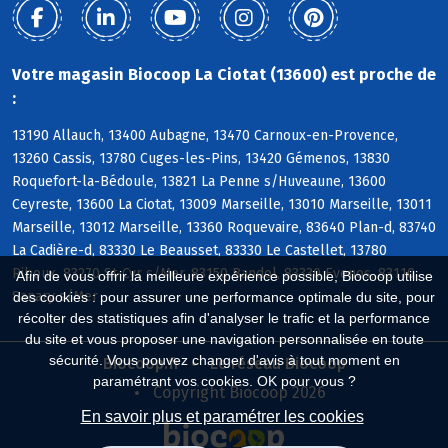
Votre magasin Biocoop La Ciotat (13600) est proche de
:
13190 Allauch, 13400 Aubagne, 13470 Carnoux-en-Provence,
13260 Cassis, 13780 Cuges-les-Pins, 13420 Gémenos, 13830
Roquefort-la-Bédoule, 13821 La Penne s/Huveaune, 13600
Ceyreste, 13600 La Ciotat, 13009 Marseille, 13010 Marseille, 13011
Marseille, 13012 Marseille, 13360 Roquevaire, 83640 Plan-d, 83740
La Cadière-d, 83330 Le Beausset, 83330 Le Castellet, 13780
Riboux, 83270 St-Cyr s/Mer, 83150 Bandol, 83330 Evenos, 83110
Afin de vous offrir la meilleure expérience possible, Biocoop utilise
Sanary s/Mer
des cookies : pour assurer une performance optimale du site, pour
récolter des statistiques afin d'analyser le trafic et la performance
du site et vous proposer une navigation personnalisée en toute
sécurité. Vous pouvez changer d'avis à tout moment en
Biocoop.fr
Le réseau Biocoop
paramétrant vos cookies. OK pour vous ?
Copyright Biocoop 2026
En savoir plus et paramétrer les cookies