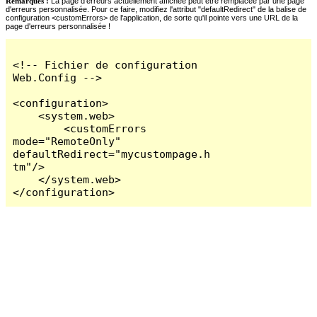
Remarques :
La page d'erreurs actuellement affichée peut être remplacée par une page
d'erreurs personnalisée. Pour ce faire, modifiez l'attribut "defaultRedirect" de la balise de
configuration <customErrors> de l'application, de sorte qu'il pointe vers une URL de la
page d'erreurs personnalisée !
<!-- Fichier de configuration 
Web.Config -->

<configuration>

    <system.web>

        <customErrors 
mode="RemoteOnly" 
defaultRedirect="mycustompage.h
tm"/>

    </system.web>

</configuration>