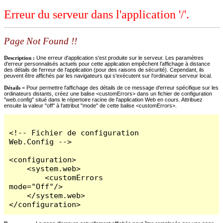
Erreur du serveur dans l'application '/'.
Page Not Found !!
Description :
Une erreur d'application s'est produite sur le serveur. Les paramètres
d'erreur personnalisés actuels pour cette application empêchent l'affichage à distance
des détails de l'erreur de l'application (pour des raisons de sécurité). Cependant, ils
peuvent être affichés par les navigateurs qui s'exécutent sur l'ordinateur serveur local.
Détails =
Pour permettre l'affichage des détails de ce message d'erreur spécifique sur les
ordinateurs distants, créez une balise <customErrors> dans un fichier de configuration
"web.config" situé dans le répertoire racine de l'application Web en cours. Attribuez
ensuite la valeur "off" à l'attribut "mode" de cette balise <customErrors>.
<!-- Fichier de configuration 
Web.Config -->

<configuration>

    <system.web>

        <customErrors 
mode="Off"/>

    </system.web>

</configuration>