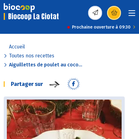
Biocoop La Ciotat
(s’ouvre dans une nou
Prochaine ouverture à 09:30
Accueil
Toutes nos recettes
Aiguillettes de poulet au coco...
Partager sur