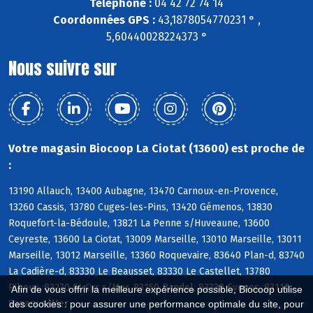
Téléphone :
04 42 72 74 14
Coordonnées GPS :
43,1878054770231 ° ,
5,60440028224373 °
Nous suivre sur
Votre magasin Biocoop La Ciotat (13600) est proche de
:
13190 Allauch, 13400 Aubagne, 13470 Carnoux-en-Provence,
13260 Cassis, 13780 Cuges-les-Pins, 13420 Gémenos, 13830
Roquefort-la-Bédoule, 13821 La Penne s/Huveaune, 13600
Ceyreste, 13600 La Ciotat, 13009 Marseille, 13010 Marseille, 13011
Marseille, 13012 Marseille, 13360 Roquevaire, 83640 Plan-d, 83740
La Cadière-d, 83330 Le Beausset, 83330 Le Castellet, 13780
Riboux, 83270 St-Cyr s/Mer, 83150 Bandol, 83330 Evenos, 83110
Afin de vous offrir la meilleure expérience possible, Biocoop utilise
Sanary s/Mer
des cookies : pour assurer une performance optimale du site, pour