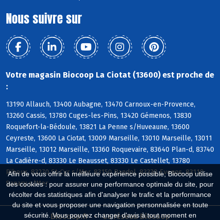
Nous suivre sur
Votre magasin Biocoop La Ciotat (13600) est proche de
:
13190 Allauch, 13400 Aubagne, 13470 Carnoux-en-Provence,
13260 Cassis, 13780 Cuges-les-Pins, 13420 Gémenos, 13830
Roquefort-la-Bédoule, 13821 La Penne s/Huveaune, 13600
Ceyreste, 13600 La Ciotat, 13009 Marseille, 13010 Marseille, 13011
Marseille, 13012 Marseille, 13360 Roquevaire, 83640 Plan-d, 83740
La Cadière-d, 83330 Le Beausset, 83330 Le Castellet, 13780
Riboux, 83270 St-Cyr s/Mer, 83150 Bandol, 83330 Evenos, 83110
Afin de vous offrir la meilleure expérience possible, Biocoop utilise
Sanary s/Mer
des cookies : pour assurer une performance optimale du site, pour
récolter des statistiques afin d'analyser le trafic et la performance
du site et vous proposer une navigation personnalisée en toute
sécurité. Vous pouvez changer d'avis à tout moment en
Biocoop.fr
Le réseau Biocoop