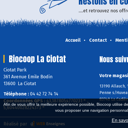
Restons en con
....et retrouvez nos of
Accueil
Contact
Menti
Biocoop La Ciotat
Nous suiv
Ciotat Park
Votre magasi
361 Avenue Emile Bodin
13600 La Ciotat
13190 Allauch,
Penne s/Huveaun
Téléphone :
04 42 72 74 14
83740 La Cadièr
Coordonnées GPS :
43,1878054770231 ° ,
Afin de vous offrir la meilleure expérience possible, Biocoop utilise d
5,60440028224373 °
vous proposer une navigation personnal
En savoi
Réalisé par