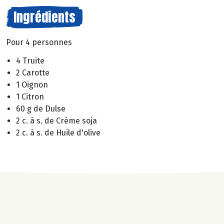
Ingrédients
Pour 4 personnes
4 Truite
2 Carotte
1 Oignon
1 Citron
60 g de Dulse
2 c. à s. de Crème soja
2 c. à s. de Huile d'olive