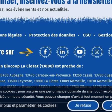
tact, inscrivez-vous à la newsletter
fres, nos événements et nos actualités.
ons légales
Protection des données
CGU
Gestio
re sur
n Biocoop La Ciotat (13600) est proche de :
 13400 Aubagne, 13470 Carnoux-en-Provence, 13260 Cassis, 13780 Cug
e, 13600 Ceyreste, 13600 La Ciotat, 13009 Marseille, 13010 Marseille,
e-d, 83330 Le Beausset, 83330 Le Castellet, 13780 Riboux, 83270 St-C
es cookies : pour assurer une performance optimale du site, pour récolter
isée en toute sécurité. Vous pouvez changer d'avis à tout moment en 
r plus et paramétrer les cookies
Je refuse
J
Biocoop.fr
Le ré