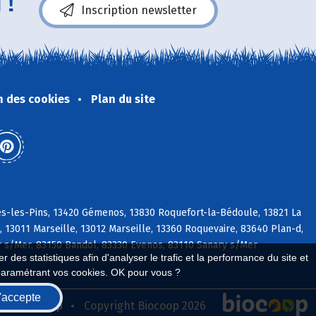
 !
Inscription newsletter
n des cookies
Plan du site
es-les-Pins, 13420 Gémenos, 13830 Roquefort-la-Bédoule, 13821 La
 13011 Marseille, 13012 Marseille, 13360 Roquevaire, 83640 Plan-d,
yr s/Mer, 83150 Bandol, 83330 Evenos, 83110 Sanary s/Mer
 des statistiques afin d'analyser le trafic et la performance du site et
paramétrant vos cookies. OK pour vous ?
'accepte
seau Biocoop
Copyright Biocoop 2026