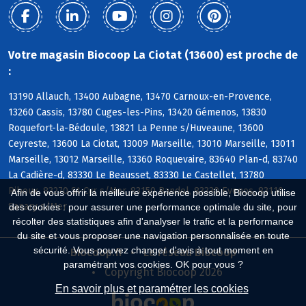
Votre magasin Biocoop La Ciotat (13600) est proche de
:
13190 Allauch, 13400 Aubagne, 13470 Carnoux-en-Provence,
13260 Cassis, 13780 Cuges-les-Pins, 13420 Gémenos, 13830
Roquefort-la-Bédoule, 13821 La Penne s/Huveaune, 13600
Ceyreste, 13600 La Ciotat, 13009 Marseille, 13010 Marseille, 13011
Marseille, 13012 Marseille, 13360 Roquevaire, 83640 Plan-d, 83740
La Cadière-d, 83330 Le Beausset, 83330 Le Castellet, 13780
Riboux, 83270 St-Cyr s/Mer, 83150 Bandol, 83330 Evenos, 83110
Afin de vous offrir la meilleure expérience possible, Biocoop utilise
Sanary s/Mer
des cookies : pour assurer une performance optimale du site, pour
récolter des statistiques afin d'analyser le trafic et la performance
du site et vous proposer une navigation personnalisée en toute
sécurité. Vous pouvez changer d'avis à tout moment en
Biocoop.fr
Le réseau Biocoop
paramétrant vos cookies. OK pour vous ?
Copyright Biocoop 2026
En savoir plus et paramétrer les cookies