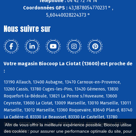
Téléphone :
04 42 72 74 14
Coordonnées GPS :
43,1878054770231 ° ,
5,60440028224373 °
Nous suivre sur
Votre magasin Biocoop La Ciotat (13600) est proche de
:
13190 Allauch, 13400 Aubagne, 13470 Carnoux-en-Provence,
13260 Cassis, 13780 Cuges-les-Pins, 13420 Gémenos, 13830
Roquefort-la-Bédoule, 13821 La Penne s/Huveaune, 13600
Ceyreste, 13600 La Ciotat, 13009 Marseille, 13010 Marseille, 13011
Marseille, 13012 Marseille, 13360 Roquevaire, 83640 Plan-d, 83740
La Cadière-d, 83330 Le Beausset, 83330 Le Castellet, 13780
Riboux, 83270 St-Cyr s/Mer, 83150 Bandol, 83330 Evenos, 83110
Afin de vous offrir la meilleure expérience possible, Biocoop utilise
Sanary s/Mer
des cookies : pour assurer une performance optimale du site, pour