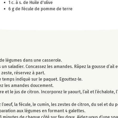
1 c. à s. de Huile d'olive
6 g de Fécule de pomme de terre
n de légumes dans une casserole.
s un saladier. Concassez les amandes. Râpez la gousse d’ail e
e zeste, réservez à part.
e temps indiqué sur le paquet. Egouttez-le.
fiez les amandes doucement.
 le jus de citron. Incorporez le yaourt, l’ail et l’échalote, l’h
’oeuf, la fécule, le cumin, les zestes de citron, du sel et du p
réparation aux légumes en formant 4 galettes.
3 minutes de chaque côté sur feu doux. Aidez-vous d’une spat