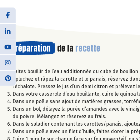
Préparation
de la
recette
Faites bouillir de l’eau additionnée du cube de bouillo
Epluchez et râpez la carotte et le panais, réservez dan
l’échalote. Pressez le jus d’un demi citron et prélevez l
Dans votre casserole d’eau bouillante, cuire le quinoa l
Dans une poêle sans ajout de matières grasses, torré
Dans un bol, délayez la purée d’amandes avec le vinaigre et
du poivre. Mélangez et réservez au frais.
Dans le saladier contenant les carottes/panais, ajoutez l
Dans une poêle avec un filet d’huile, faites dorer la p
Cuire 1 minute sur chaque face sur feu moyen/vif, puis 