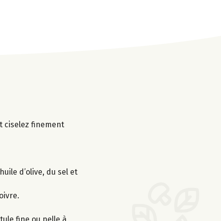
t ciselez finement
uile d’olive, du sel et
oivre.
ule fine ou pelle à