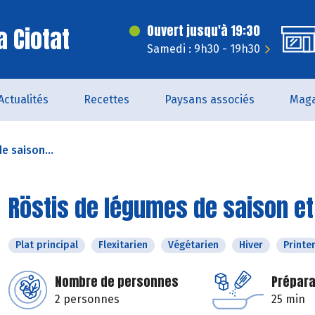
a Ciotat
Ouvert jusqu'à 19:30
Samedi : 9h30 - 19h30
Actualités
Recettes
Paysans associés
Maga
e saison...
Röstis de légumes de saison e
Plat principal
Flexitarien
Végétarien
Hiver
Print
Nombre de personnes
Prépara
2 personnes
25 min