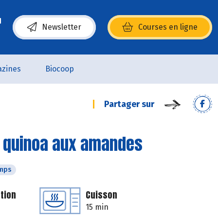
Newsletter
Courses en ligne
(s’ouvre dans une nouvelle fenêtre)
zines
Biocoop
Partager sur
t quinoa aux amandes
emps
tion
Cuisson
15 min