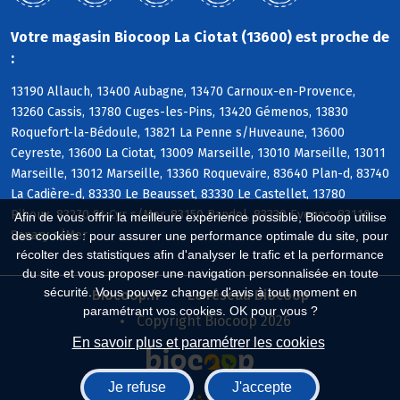
Votre magasin Biocoop La Ciotat (13600) est proche de
:
13190 Allauch, 13400 Aubagne, 13470 Carnoux-en-Provence,
13260 Cassis, 13780 Cuges-les-Pins, 13420 Gémenos, 13830
Roquefort-la-Bédoule, 13821 La Penne s/Huveaune, 13600
Ceyreste, 13600 La Ciotat, 13009 Marseille, 13010 Marseille, 13011
Marseille, 13012 Marseille, 13360 Roquevaire, 83640 Plan-d, 83740
La Cadière-d, 83330 Le Beausset, 83330 Le Castellet, 13780
Riboux, 83270 St-Cyr s/Mer, 83150 Bandol, 83330 Evenos, 83110
Afin de vous offrir la meilleure expérience possible, Biocoop utilise
Sanary s/Mer
des cookies : pour assurer une performance optimale du site, pour
récolter des statistiques afin d'analyser le trafic et la performance
du site et vous proposer une navigation personnalisée en toute
sécurité. Vous pouvez changer d'avis à tout moment en
Biocoop.fr
Le réseau Biocoop
paramétrant vos cookies. OK pour vous ?
Copyright Biocoop 2026
En savoir plus et paramétrer les cookies
Je refuse
J'accepte