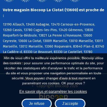
Votre magasin Biocoop La Ciotat (13600) est proche de
:
13190 Allauch, 13400 Aubagne, 13470 Carnoux-en-Provence,
13260 Cassis, 13780 Cuges-les-Pins, 13420 Gémenos, 13830
Roquefort-la-Bédoule, 13821 La Penne s/Huveaune, 13600
Ceyreste, 13600 La Ciotat, 13009 Marseille, 13010 Marseille, 13011
Marseille, 13012 Marseille, 13360 Roquevaire, 83640 Plan-d, 83740
La Cadière-d, 83330 Le Beausset, 83330 Le Castellet, 13780
Riboux, 83270 St-Cyr s/Mer, 83150 Bandol, 83330 Evenos, 83110
Afin de vous offrir la meilleure expérience possible, Biocoop utilise
Sanary s/Mer
des cookies : pour assurer une performance optimale du site, pour
récolter des statistiques afin d'analyser le trafic et la performance
du site et vous proposer une navigation personnalisée en toute
sécurité. Vous pouvez changer d'avis à tout moment en
Biocoop.fr
Le réseau Biocoop
paramétrant vos cookies. OK pour vous ?
Copyright Biocoop 2026
En savoir plus et paramétrer les cookies
Je refuse
J'accepte