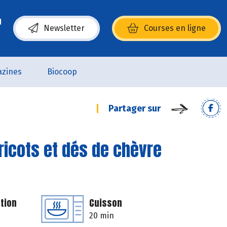
Newsletter
Courses en ligne
(s’ouvre dans une nouvelle fenêtre)
zines
Biocoop
Partager sur
bricots et dés de chèvre
tion
Cuisson
20 min