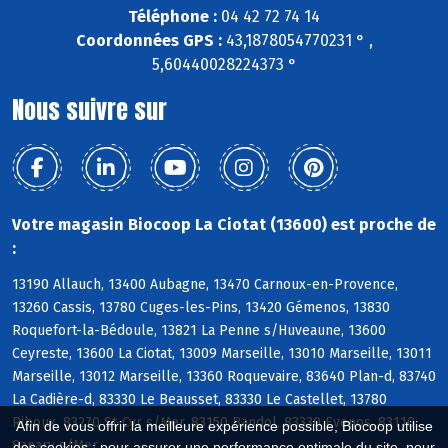
Téléphone :
04 42 72 74 14
Coordonnées GPS :
43,1878054770231 ° ,
5,60440028224373 °
Nous suivre sur
Votre magasin Biocoop La Ciotat (13600) est proche de
:
13190 Allauch, 13400 Aubagne, 13470 Carnoux-en-Provence,
13260 Cassis, 13780 Cuges-les-Pins, 13420 Gémenos, 13830
Roquefort-la-Bédoule, 13821 La Penne s/Huveaune, 13600
Ceyreste, 13600 La Ciotat, 13009 Marseille, 13010 Marseille, 13011
Marseille, 13012 Marseille, 13360 Roquevaire, 83640 Plan-d, 83740
La Cadière-d, 83330 Le Beausset, 83330 Le Castellet, 13780
Riboux, 83270 St-Cyr s/Mer, 83150 Bandol, 83330 Evenos, 83110
Afin de vous offrir la meilleure expérience possible, Biocoop utilise
Sanary s/Mer
des cookies : pour assurer une performance optimale du site, pour