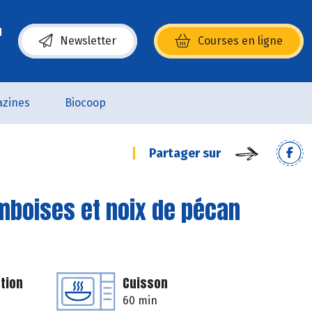
Newsletter
Courses en ligne
(s’ouvre dans une nouvelle fenêtre)
zines
Biocoop
Partager sur
amboises et noix de pécan
tion
Cuisson
60 min