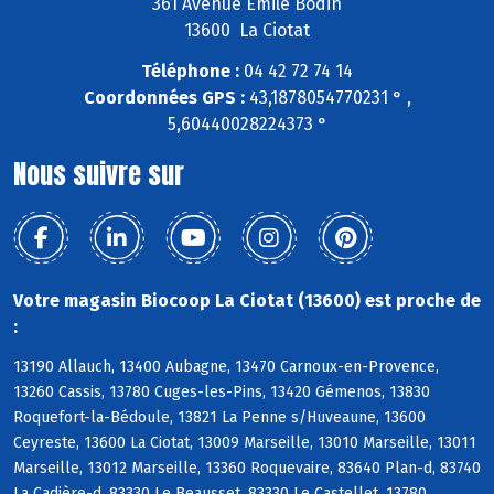
361 Avenue Emile Bodin
13600 La Ciotat
Téléphone :
04 42 72 74 14
Coordonnées GPS :
43,1878054770231 ° ,
5,60440028224373 °
Nous suivre sur
Votre magasin Biocoop La Ciotat (13600) est proche de
:
13190 Allauch, 13400 Aubagne, 13470 Carnoux-en-Provence,
13260 Cassis, 13780 Cuges-les-Pins, 13420 Gémenos, 13830
Roquefort-la-Bédoule, 13821 La Penne s/Huveaune, 13600
Ceyreste, 13600 La Ciotat, 13009 Marseille, 13010 Marseille, 13011
Marseille, 13012 Marseille, 13360 Roquevaire, 83640 Plan-d, 83740
La Cadière-d, 83330 Le Beausset, 83330 Le Castellet, 13780