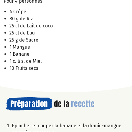
Pour 4 personnes
4 Crêpe
80 g de Riz
25 cl de Lait de coco
25 cl de Eau
25 g de Sucre
1 Mangue
1 Banane
1 c. à s. de Miel
10 Fruits secs
Préparation
de la
recette
Éplucher et couper la banane et la demie-mangue