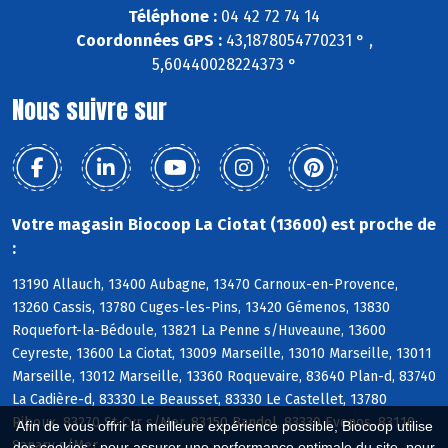
Téléphone :
04 42 72 74 14
Coordonnées GPS :
43,1878054770231 ° ,
5,60440028224373 °
Nous suivre sur
Votre magasin Biocoop La Ciotat (13600) est proche de
:
13190 Allauch, 13400 Aubagne, 13470 Carnoux-en-Provence,
13260 Cassis, 13780 Cuges-les-Pins, 13420 Gémenos, 13830
Roquefort-la-Bédoule, 13821 La Penne s/Huveaune, 13600
Ceyreste, 13600 La Ciotat, 13009 Marseille, 13010 Marseille, 13011
Marseille, 13012 Marseille, 13360 Roquevaire, 83640 Plan-d, 83740
La Cadière-d, 83330 Le Beausset, 83330 Le Castellet, 13780
Riboux, 83270 St-Cyr s/Mer, 83150 Bandol, 83330 Evenos, 83110
Afin de vous offrir la meilleure expérience possible, Biocoop utilise
Sanary s/Mer
des cookies : pour assurer une performance optimale du site, pour