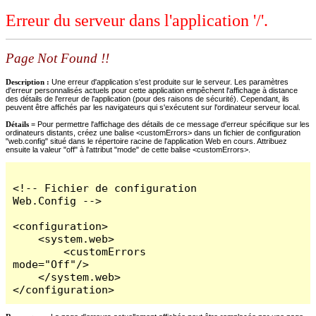
Erreur du serveur dans l'application '/'.
Page Not Found !!
Description :
Une erreur d'application s'est produite sur le serveur. Les paramètres
d'erreur personnalisés actuels pour cette application empêchent l'affichage à distance
des détails de l'erreur de l'application (pour des raisons de sécurité). Cependant, ils
peuvent être affichés par les navigateurs qui s'exécutent sur l'ordinateur serveur local.
Détails =
Pour permettre l'affichage des détails de ce message d'erreur spécifique sur les
ordinateurs distants, créez une balise <customErrors> dans un fichier de configuration
"web.config" situé dans le répertoire racine de l'application Web en cours. Attribuez
ensuite la valeur "off" à l'attribut "mode" de cette balise <customErrors>.
<!-- Fichier de configuration 
Web.Config -->

<configuration>

    <system.web>

        <customErrors 
mode="Off"/>

    </system.web>

</configuration>