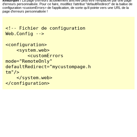
Remarques :
La page d'erreurs actuellement affichée peut être remplacée par une page
d'erreurs personnalisée. Pour ce faire, modifiez l'attribut "defaultRedirect" de la balise de
configuration <customErrors> de l'application, de sorte qu'il pointe vers une URL de la
page d'erreurs personnalisée !
<!-- Fichier de configuration 
Web.Config -->

<configuration>

    <system.web>

        <customErrors 
mode="RemoteOnly" 
defaultRedirect="mycustompage.h
tm"/>

    </system.web>

</configuration>