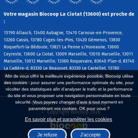
Votre magasin Biocoop La Ciotat (13600) est proche de
:
13190 Allauch, 13400 Aubagne, 13470 Carnoux-en-Provence,
13260 Cassis, 13780 Cuges-les-Pins, 13420 Gémenos, 13830
Roquefort-la-Bédoule, 13821 La Penne s/Huveaune, 13600
Ceyreste, 13600 La Ciotat, 13009 Marseille, 13010 Marseille, 13011
Marseille, 13012 Marseille, 13360 Roquevaire, 83640 Plan-d, 83740
La Cadière-d, 83330 Le Beausset, 83330 Le Castellet, 13780
Riboux, 83270 St-Cyr s/Mer, 83150 Bandol, 83330 Evenos, 83110
Afin de vous offrir la meilleure expérience possible, Biocoop utilise
Sanary s/Mer
des cookies : pour assurer une performance optimale du site, pour
récolter des statistiques afin d'analyser le trafic et la performance
du site et vous proposer une navigation personnalisée en toute
sécurité. Vous pouvez changer d'avis à tout moment en
Biocoop.fr
Le réseau Biocoop
paramétrant vos cookies. OK pour vous ?
Copyright Biocoop 2026
En savoir plus et paramétrer les cookies
Je refuse
J'accepte