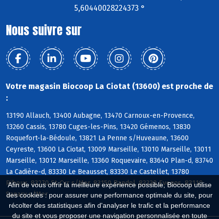
5,60440028224373 °
Nous suivre sur
Votre magasin Biocoop La Ciotat (13600) est proche de
:
13190 Allauch, 13400 Aubagne, 13470 Carnoux-en-Provence,
13260 Cassis, 13780 Cuges-les-Pins, 13420 Gémenos, 13830
Roquefort-la-Bédoule, 13821 La Penne s/Huveaune, 13600
Ceyreste, 13600 La Ciotat, 13009 Marseille, 13010 Marseille, 13011
Marseille, 13012 Marseille, 13360 Roquevaire, 83640 Plan-d, 83740
La Cadière-d, 83330 Le Beausset, 83330 Le Castellet, 13780
Riboux, 83270 St-Cyr s/Mer, 83150 Bandol, 83330 Evenos, 83110
Afin de vous offrir la meilleure expérience possible, Biocoop utilise
Sanary s/Mer
des cookies : pour assurer une performance optimale du site, pour
récolter des statistiques afin d'analyser le trafic et la performance
du site et vous proposer une navigation personnalisée en toute