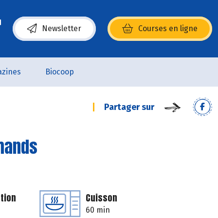
Newsletter
Courses en ligne
(s’ouvre dans une nouvelle fenêtre)
zines
Biocoop
Partager sur
rmands
tion
Cuisson
60 min