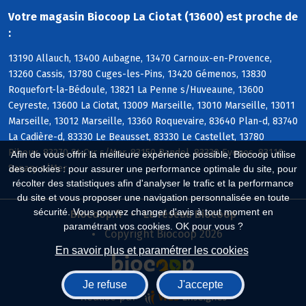
Votre magasin Biocoop La Ciotat (13600) est proche de
:
13190 Allauch, 13400 Aubagne, 13470 Carnoux-en-Provence,
13260 Cassis, 13780 Cuges-les-Pins, 13420 Gémenos, 13830
Roquefort-la-Bédoule, 13821 La Penne s/Huveaune, 13600
Ceyreste, 13600 La Ciotat, 13009 Marseille, 13010 Marseille, 13011
Marseille, 13012 Marseille, 13360 Roquevaire, 83640 Plan-d, 83740
La Cadière-d, 83330 Le Beausset, 83330 Le Castellet, 13780
Riboux, 83270 St-Cyr s/Mer, 83150 Bandol, 83330 Evenos, 83110
Afin de vous offrir la meilleure expérience possible, Biocoop utilise
Sanary s/Mer
des cookies : pour assurer une performance optimale du site, pour
récolter des statistiques afin d'analyser le trafic et la performance
du site et vous proposer une navigation personnalisée en toute
sécurité. Vous pouvez changer d'avis à tout moment en
Biocoop.fr
Le réseau Biocoop
paramétrant vos cookies. OK pour vous ?
Copyright Biocoop 2026
En savoir plus et paramétrer les cookies
Je refuse
J'accepte
Réalisé par