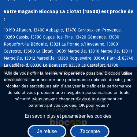
Votre magasin Biocoop La Ciotat (13600) est proche de
:
13190 Allauch, 13400 Aubagne, 13470 Carnoux-en-Provence,
13260 Cassis, 13780 Cuges-les-Pins, 13420 Gémenos, 13830
Roquefort-la-Bédoule, 13821 La Penne s/Huveaune, 13600
Ceyreste, 13600 La Ciotat, 13009 Marseille, 13010 Marseille, 13011
Marseille, 13012 Marseille, 13360 Roquevaire, 83640 Plan-d, 83740
La Cadière-d, 83330 Le Beausset, 83330 Le Castellet, 13780
Riboux, 83270 St-Cyr s/Mer, 83150 Bandol, 83330 Evenos, 83110
Afin de vous offrir la meilleure expérience possible, Biocoop utilise
Sanary s/Mer
des cookies : pour assurer une performance optimale du site, pour
récolter des statistiques afin d'analyser le trafic et la performance
du site et vous proposer une navigation personnalisée en toute
sécurité. Vous pouvez changer d'avis à tout moment en
Biocoop.fr
Le réseau Biocoop
paramétrant vos cookies. OK pour vous ?
Copyright Biocoop 2026
En savoir plus et paramétrer les cookies
Je refuse
J'accepte
Réalisé par